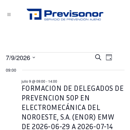
Eventos
7/9/2026
NAVEG
NAVEG
Buscar
Día
Selecciona
en
DE
09:00
DE
la
VISTA
julio
fecha.
julio 9 @ 09:00
-
14:00
BÚSQU
DE
FORMACION DE DELEGADOS DE
9,
EVEN
PREVENCION 50P EN
2026
Y
ELECTROMECÁNICA DEL
VISTAS
NOROESTE, S.A. (ENOR) EMW
DE 2026-06-29 A 2026-07-14
DE