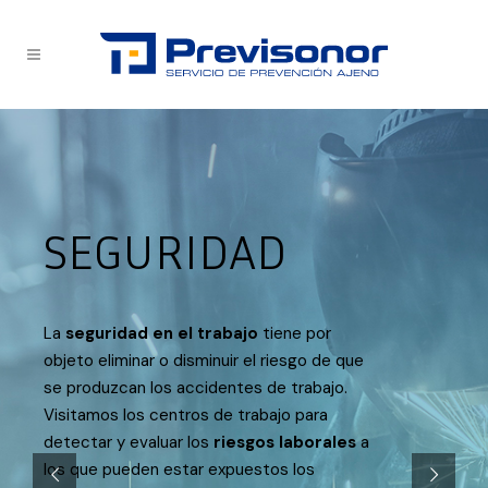
SEGURIDAD
La
seguridad en el trabajo
tiene por
objeto eliminar o disminuir el riesgo de que
se produzcan los accidentes de trabajo.
Visitamos los centros de trabajo para
detectar y evaluar los
riesgos laborales
a
los que pueden estar expuestos los