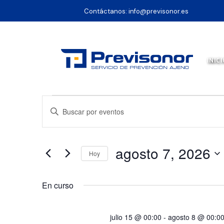
Contáctanos:
info@previsonor.es
INICI
Eventos
NAVEGACIÓN
Introduce
en
la
DE
palabra
agosto
clave.
agosto 7, 2026
Hoy
7,
Busca
BÚSQUEDA
Selecciona
Eventos
2026
la
En curso
para
Y
fecha.
la
palabra
julio 15 @ 00:00
-
agosto 8 @ 00:0