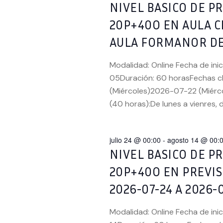
VISTAS
clave.
NIVEL BASICO DE 
20P+40O EN AULA C
DE
AULA FORMANOR DE 
EVENTOS
Modalidad: Online Fecha de ini
05Duración: 60 horasFechas cl
(Miércoles)2026-07-22 (Miérco
(40 horas):De lunes a vienres, 
julio 24 @ 00:00
-
agosto 14 @ 00:
NIVEL BASICO DE 
20P+40O EN PREVI
2026-07-24 A 2026-
Modalidad: Online Fecha de ini