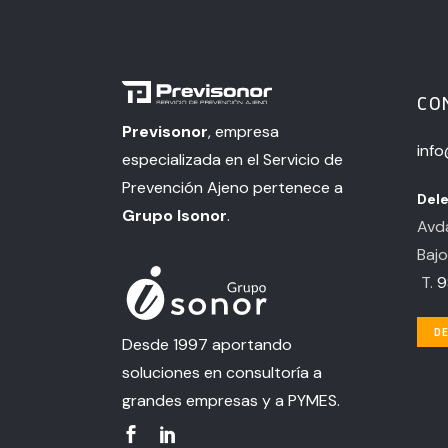
CO
Previsonor
, empresa
inf
especializada en el Servicio de
Prevención Ajeno pertenece a
Dele
Grupo Isonor
.
Avda
Bajo
T.
9
DE
Desde 1997 aportando
soluciones en consultoría a
grandes empresas y a PYMES.