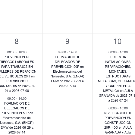
eventos,
eventos,
event
2
1
5
8
9
10
eventos,
evento,
event
08:00
-
16:00
09:00
-
14:00
08:00
-
15:00
PREVENCION DE
FORMACION DE
PRL PARA
RIESGOS LABORALES
DELEGADOS DE
INSTALACIONES,
PARA TRABAJOS EN
PREVENCION 50P en
REPARACIONES,
ALLERES DE REPACION
Electromecánica del
MONTAJES,
DE VEHÍCULOS 20H en
Noroeste, S.A. (ENOR)
ESTRUCTURAS
PREVISONOR
EMW de 2026-06-29 a
METALICAS, CERRAJER
CANTABRIA de 2026-07-
2026-07-14
Y CARPINTERIA
01 a 2026-07-08
METALICA en AULA
GRANADA de 2026-07-
09:00
-
14:00
a 2026-07-24
FORMACION DE
08:00
-
15:00
DELEGADOS DE
PREVENCION 50P en
NIVEL BASICO DE
Electromecánica del
PREVENCION EN
Noroeste, S.A. (ENOR)
CONSTRUCCION
EMW de 2026-06-29 a
20P+40O en AULA
2026-07-14
GRANADA y Aula