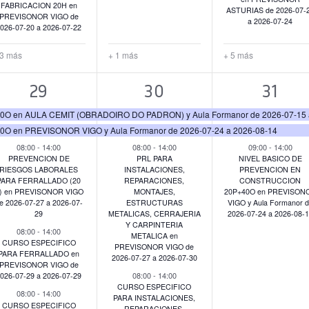
FABRICACION 20H en
ASTURIAS de 2026-07-
PREVISONOR VIGO de
a 2026-07-24
026-07-20 a 2026-07-22
 3 más
+ 1 más
+ 5 más
6
4
3
29
30
31
eventos,
eventos,
event
en AULA CEMIT (OBRADOIRO DO PADRON) y Aula Formanor de 2026-07-15 a
en PREVISONOR VIGO y Aula Formanor de 2026-07-24 a 2026-08-14
08:00
-
14:00
08:00
-
14:00
09:00
-
14:00
PREVENCION DE
PRL PARA
NIVEL BASICO DE
RIESGOS LABORALES
INSTALACIONES,
PREVENCION EN
PARA FERRALLADO (20
REPARACIONES,
CONSTRUCCION
) en PREVISONOR VIGO
MONTAJES,
20P+40O en PREVISON
e 2026-07-27 a 2026-07-
ESTRUCTURAS
VIGO y Aula Formanor 
29
METALICAS, CERRAJERIA
2026-07-24 a 2026-08-
Y CARPINTERIA
08:00
-
14:00
METALICA en
CURSO ESPECIFICO
PREVISONOR VIGO de
PARA FERRALLADO en
2026-07-27 a 2026-07-30
PREVISONOR VIGO de
08:00
-
14:00
026-07-29 a 2026-07-29
CURSO ESPECIFICO
08:00
-
14:00
PARA INSTALACIONES,
CURSO ESPECIFICO
REPARACIONES,