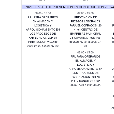
eventos,
eventos,
NIVEL BASICO DE PREVENCION EN CONSTRUCCION 20P+40O 
08:00
-
15:00
07:00
-
15:00
PRL PARA OPERARIOS
PREVENCION DE
EN ALMACEN Y
RIESGOS LABORALES
LOGISTICA Y
PARA ENCOFRADOS (20
P
APROVISIONAMIENTO EN
H) en CENTRO DE
LOS PROCESOS DE
EMPRESAS MUNICIPAL
FABRICACION 20H en
DE CAMARGO (local 105)
D
PREVISONOR VIGO de
de 2026-07-21 a 2026-07-
d
2026-07-20 a 2026-07-22
23
08:00
-
15:00
PRL PARA OPERARIOS
EN ALMACEN Y
LOGISTICA Y
APROVISIONAMIENTO EN
2
LOS PROCESOS DE
FABRICACION 20H en
P
PREVISONOR VIGO de
d
2026-07-20 a 2026-07-22
A