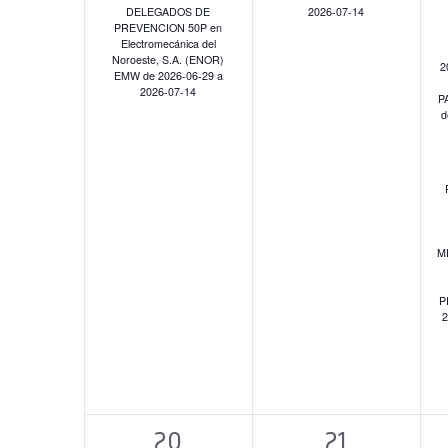
DELEGADOS DE
2026-07-14
PREVENCION 50P en
Electromecánica del
Noroeste, S.A. (ENOR)
2
EMW de 2026-06-29 a
2026-07-14
P
d
M
P
2
2
3
20
21