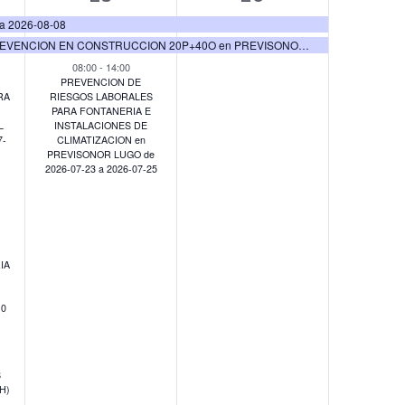
os,
eventos,
eventos,
 2026-08-08
NIVEL BASICO DE PREVENCION EN CONSTRUCCION 20P+40O en PREVISONOR VIGO y Aula Formanor de 2026-07-24 a 2026-08-14
08:00
-
14:00
PREVENCION DE
RA
RIESGOS LABORALES
PARA FONTANERIA E
L
INSTALACIONES DE
7-
CLIMATIZACION en
PREVISONOR LUGO de
2026-07-23 a 2026-07-25
IA
10
S
H)