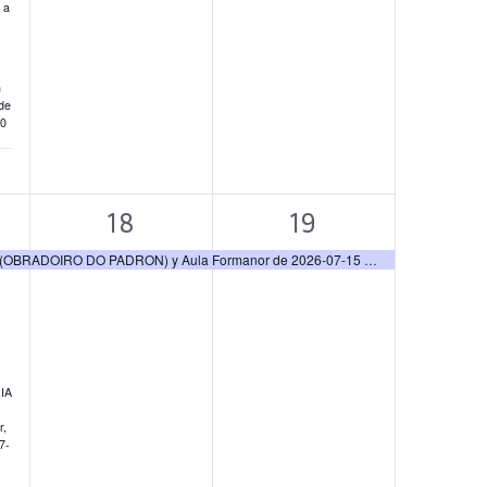
 a
n
de
10
1
1
18
19
os,
evento,
evento,
NIVEL BASICO DE PREVENCION EN CONSTRUCCION 20P+40O en AULA CEMIT (OBRADOIRO DO PADRON) y Aula Formanor de 2026-07-15 a 2026-08-08
IA
r,
7-