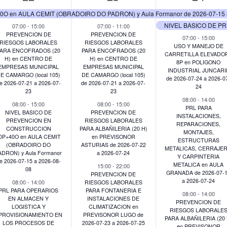
eventos,
eventos,
event
en AULA CEMIT (OBRADOIRO DO PADRON) y Aula Formanor de 2026-07-15 a
07:00
-
15:00
07:00
-
11:00
PREVENCION DE
PREVENCION DE
07:00
-
15:00
RIESGOS LABORALES
RIESGOS LABORALES
USO Y MANEJO DE
ARA ENCOFRADOS (20
PARA ENCOFRADOS (20
CARRETILLA ELEVADO
H) en CENTRO DE
H) en CENTRO DE
8P en POLIGONO
EMPRESAS MUNICIPAL
EMPRESAS MUNICIPAL
INDUSTRIAL JUNCARI
E CAMARGO (local 105)
DE CAMARGO (local 105)
de 2026-07-24 a 2026-0
e 2026-07-21 a 2026-07-
de 2026-07-21 a 2026-07-
24
23
23
08:00
-
14:00
08:00
-
15:00
08:00
-
15:00
PRL PARA
NIVEL BASICO DE
PREVENCION DE
INSTALACIONES,
PREVENCION EN
RIESGOS LABORALES
REPARACIONES,
CONSTRUCCION
PARA ALBAÑILERIA (20 H)
MONTAJES,
0P+40O en AULA CEMIT
en PREVISONOR
ESTRUCTURAS
(OBRADOIRO DO
ASTURIAS de 2026-07-22
METALICAS, CERRAJER
ADRON) y Aula Formanor
a 2026-07-24
Y CARPINTERIA
e 2026-07-15 a 2026-08-
METALICA en AULA
15:00
-
22:00
08
GRANADA de 2026-07-
PREVENCION DE
a 2026-07-24
08:00
-
14:00
RIESGOS LABORALES
PRL PARA OPERARIOS
PARA FONTANERIA E
08:00
-
14:00
EN ALMACEN Y
INSTALACIONES DE
PREVENCION DE
LOGISTICA Y
CLIMATIZACION en
RIESGOS LABORALE
PROVISIONAMIENTO EN
PREVISONOR LUGO de
PARA ALBAÑILERIA (20 
LOS PROCESOS DE
2026-07-23 a 2026-07-25
en PREVISONOR