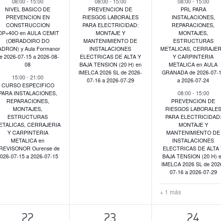
08:00
-
15:00
08:00
-
15:00
08:00
-
15:00
NIVEL BASICO DE
PREVENCION DE
PRL PARA
PREVENCION EN
RIESGOS LABORALES
INSTALACIONES,
CONSTRUCCION
PARA ELECTRICIDAD:
REPARACIONES,
0P+40O en AULA CEMIT
MONTAJE Y
MONTAJES,
(OBRADOIRO DO
MANTENIMIENTO DE
ESTRUCTURAS
ADRON) y Aula Formanor
INSTALACIONES
METALICAS, CERRAJER
e 2026-07-15 a 2026-08-
ELECTRICAS DE ALTA Y
Y CARPINTERIA
08
BAJA TENSION (20 H) en
METALICA en AULA
IMELCA 2026 SL de 2026-
GRANADA de 2026-07-
15:00
-
21:00
07-16 a 2026-07-29
a 2026-07-24
CURSO ESPECIFICO
08:00
-
15:00
PARA INSTALACIONES,
REPARACIONES,
PREVENCION DE
MONTAJES,
RIESGOS LABORALE
ESTRUCTURAS
PARA ELECTRICIDAD
ETALICAS, CERRAJERIA
MONTAJE Y
Y CARPINTERIA
MANTENIMIENTO DE
METALICA en
INSTALACIONES
REVISONOR Ourense de
ELECTRICAS DE ALTA 
026-07-15 a 2026-07-15
BAJA TENSION (20 H) 
IMELCA 2026 SL de 202
07-16 a 2026-07-29
+ 1 más
7
5
10
22
23
24