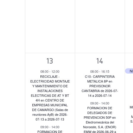
2
2
13
14
eventos,
eventos,
08:00
-
12:00
08:00
-
16:15
RECICLAJE -
C10- CARPINTERIA
ELECTRICIDAD MONTAJE
METALICA 8P en
Y MANTENIMIENTO DE
PREVISONOR
INSTALACIONES
CANTABRIA de 2026-07-
ELECTRICAS DE AT Y BT
14 a 2026-07-14
4H en CENTRO DE
09:00
-
14:00
EMPRESAS MUNICIPAL
M
FORMACION DE
DE CAMARGO (Salas de
DELEGADOS DE
reuniones AyB) de 2026-
M
PREVENCION 50P en
07-13 a 2026-07-13
S
Electromecánica del
09:00
-
14:00
Noroeste, S.A. (ENOR)
FORMACION DE
EMW de 2026-06-29 a