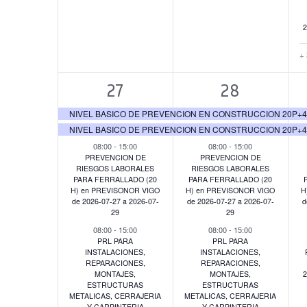
2
+
4
5
27
28
eventos,
eventos,
NIVEL BASICO DE PREVENCION EN CONSTRUCCION 20P+40O 
NIVEL BASICO DE PREVENCION EN CONSTRUCCION 20P+40O 
08:00
-
15:00
08:00
-
15:00
PREVENCION DE
PREVENCION DE
RIESGOS LABORALES
RIESGOS LABORALES
PARA FERRALLADO (20
PARA FERRALLADO (20
H) en PREVISONOR VIGO
H) en PREVISONOR VIGO
H
de 2026-07-27 a 2026-07-
de 2026-07-27 a 2026-07-
d
29
29
08:00
-
15:00
08:00
-
15:00
PRL PARA
PRL PARA
INSTALACIONES,
INSTALACIONES,
REPARACIONES,
REPARACIONES,
MONTAJES,
MONTAJES,
2
ESTRUCTURAS
ESTRUCTURAS
METALICAS, CERRAJERIA
METALICAS, CERRAJERIA
Y CARPINTERIA
Y CARPINTERIA