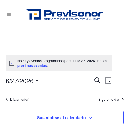
Eventos
No hay eventos programados para junio 27, 2026. Ir a los
en
Aviso
próximos eventos
.
junio
6/27/2026
NAVEG
NAVEG
Buscar
Día
27,
Selecciona
DE
DE
la
2026
VISTA
Día anterior
Siguiente día
fecha.
BÚSQU
DE
EVEN
Suscribirse al calendario
Y