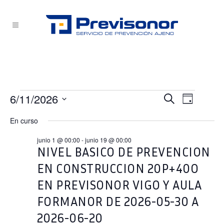
Eventos
6/11/2026
NAVEG
NAVEG
Buscar
Día
Selecciona
en
DE
En curso
DE
la
VISTA
junio
fecha.
junio 1 @ 00:00
-
junio 19 @ 00:00
BÚSQU
DE
NIVEL BASICO DE PREVENCION
11,
EVEN
EN CONSTRUCCION 20P+40O
2026
Y
EN PREVISONOR VIGO Y AULA
VISTAS
FORMANOR DE 2026-05-30 A
2026-06-20
DE