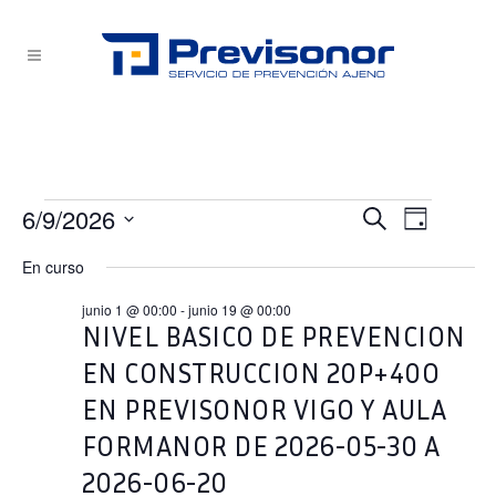
Eventos
6/9/2026
NAVEG
NAVEG
Buscar
Día
Selecciona
en
DE
En curso
DE
la
VISTA
junio
fecha.
junio 1 @ 00:00
-
junio 19 @ 00:00
BÚSQU
DE
NIVEL BASICO DE PREVENCION
9,
EVEN
EN CONSTRUCCION 20P+40O
2026
Y
EN PREVISONOR VIGO Y AULA
VISTAS
FORMANOR DE 2026-05-30 A
2026-06-20
DE