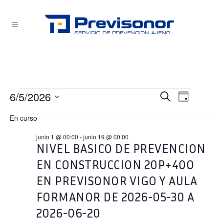
Eventos
6/5/2026
NAVEG
NAVEG
Buscar
Día
Selecciona
en
DE
En curso
DE
la
VISTA
junio
fecha.
junio 1 @ 00:00
-
junio 19 @ 00:00
BÚSQU
DE
NIVEL BASICO DE PREVENCION
5,
EVEN
EN CONSTRUCCION 20P+40O
2026
Y
EN PREVISONOR VIGO Y AULA
VISTAS
FORMANOR DE 2026-05-30 A
2026-06-20
DE