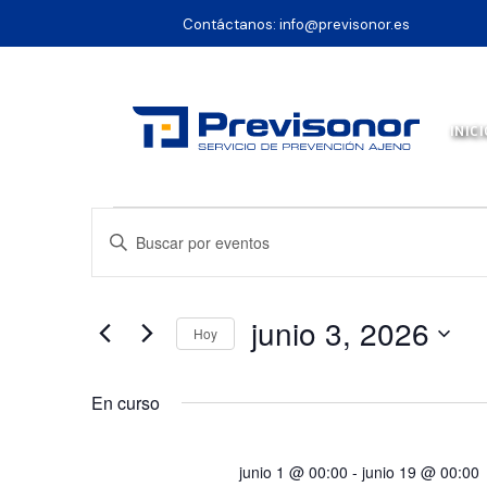
Contáctanos:
info@previsonor.es
INICI
Eventos
NAVEGACIÓN
Introduce
en
la
DE
palabra
junio
clave.
junio 3, 2026
Hoy
3,
Busca
BÚSQUEDA
Selecciona
Eventos
2026
la
En curso
para
Y
fecha.
la
palabra
junio 1 @ 00:00
-
junio 19 @ 00:00