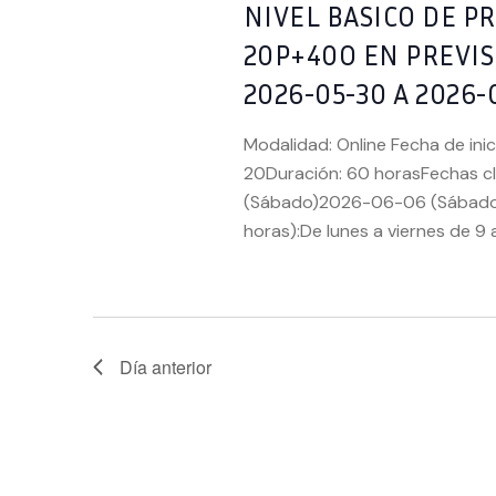
VISTAS
clave.
NIVEL BASICO DE 
20P+40O EN PREVI
DE
2026-05-30 A 2026-
EVENTOS
Modalidad: Online Fecha de ini
20Duración: 60 horasFechas c
(Sábado)2026-06-06 (Sábado)
horas):De lunes a viernes de 9 a
Día anterior