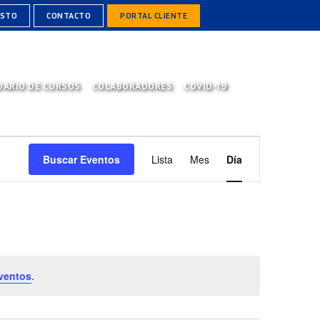
ESTO
CONTACTO
PORTAL CLIENTE
DARIO DE CURSOS
COLABORADORES
COVID-19
NAVEGACIÓN
Buscar Eventos
Lista
Mes
Día
DE
VISTAS
DE
EVENTO
ventos
.