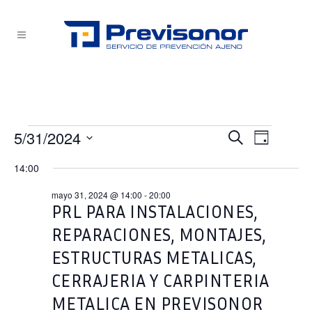
Eventos
5/31/2024
NAVEG
NAVEG
Buscar
Día
Selecciona
en
DE
14:00
DE
la
VISTA
mayo
fecha.
mayo 31, 2024 @ 14:00
-
20:00
BÚSQU
DE
PRL PARA INSTALACIONES,
31,
EVEN
REPARACIONES, MONTAJES,
2024
Y
ESTRUCTURAS METALICAS,
VISTAS
CERRAJERIA Y CARPINTERIA
METALICA EN PREVISONOR
DE