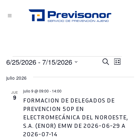
Eventos
6/25/2026
 - 
7/15/2026
NAVEG
NAVEG
Buscar
Lista
Selecciona
DE
DE
julio 2026
la
VISTA
fecha.
BÚSQU
julio 9 @ 09:00
-
14:00
DE
JUE
9
FORMACION DE DELEGADOS DE
EVEN
Y
PREVENCION 50P EN
ELECTROMECÁNICA DEL NOROESTE,
VISTAS
S.A. (ENOR) EMW DE 2026-06-29 A
2026-07-14
DE