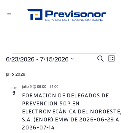
Eventos
6/23/2026
 - 
7/15/2026
NAVEG
NAVEG
Buscar
Lista
Selecciona
DE
DE
julio 2026
la
VISTA
fecha.
BÚSQU
julio 9 @ 09:00
-
14:00
DE
JUE
9
FORMACION DE DELEGADOS DE
EVEN
Y
PREVENCION 50P EN
ELECTROMECÁNICA DEL NOROESTE,
VISTAS
S.A. (ENOR) EMW DE 2026-06-29 A
2026-07-14
DE