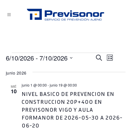
Eventos
6/10/2026
 - 
7/10/2026
NAVEG
NAVEG
Buscar
Lista
Selecciona
DE
DE
junio 2026
la
VISTA
fecha.
BÚSQU
junio 1 @ 00:00
-
junio 19 @ 00:00
DE
MIÉ
10
NIVEL BASICO DE PREVENCION EN
EVEN
Y
CONSTRUCCION 20P+40O EN
PREVISONOR VIGO Y AULA
VISTAS
FORMANOR DE 2026-05-30 A 2026-
06-20
DE