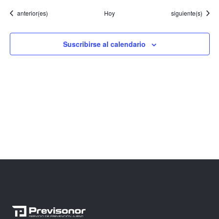
Eventos
Eventos
anterior(es)
Hoy
siguiente(s)
Suscribirse al calendario